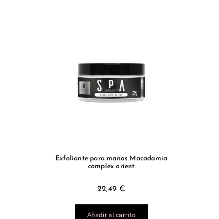
Exfoliante para manos Macadamia
complex orient
22,49
€
Añadir al carrito