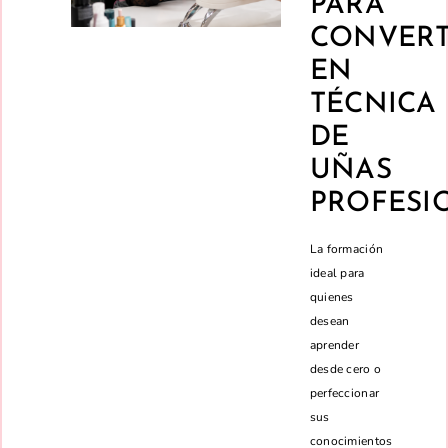
PARA
CONVERT
EN
TÉCNICA
DE
UÑAS
PROFESI
La formación
ideal para
quienes
desean
aprender
desde cero o
perfeccionar
sus
conocimientos