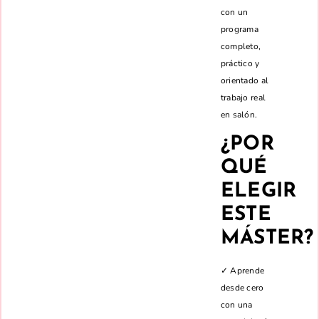
con un
programa
completo,
práctico y
orientado al
trabajo real
en salón.
¿POR
QUÉ
ELEGIR
ESTE
MÁSTER?
✓ Aprende
desde cero
con una