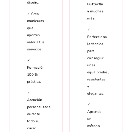
diseño.
Butterfly
y muchas
✓ Crea
más.
manicuras
que
✓
aporten
Perfecciona
valor a tus
la técnica
servicios.
para
conseguir
✓
uñas
Formación
equilibradas,
100 %
resistentes
práctica.
y
✓
elegantes.
Atención
✓
personalizada
Aprende
durante
un
todo el
método
curso.