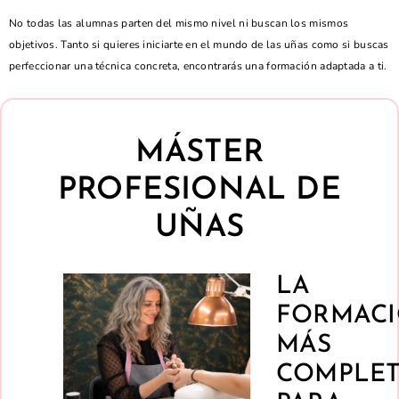
No todas las alumnas parten del mismo nivel ni buscan los mismos
objetivos. Tanto si quieres iniciarte en el mundo de las uñas como si buscas
perfeccionar una técnica concreta, encontrarás una formación adaptada a ti.
MÁSTER
PROFESIONAL DE
UÑAS
LA
FORMAC
MÁS
COMPLE