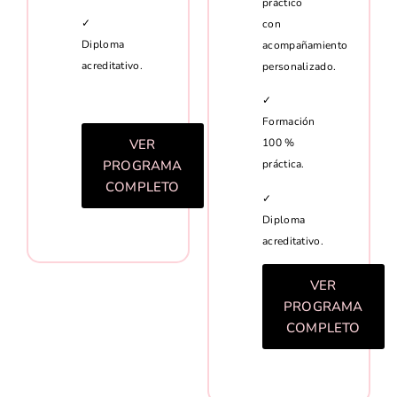
práctico
✓
con
Diploma
acompañamiento
acreditativo.
personalizado.
✓
Formación
VER
100 %
PROGRAMA
práctica.
COMPLETO
✓
Diploma
acreditativo.
VER
PROGRAMA
COMPLETO