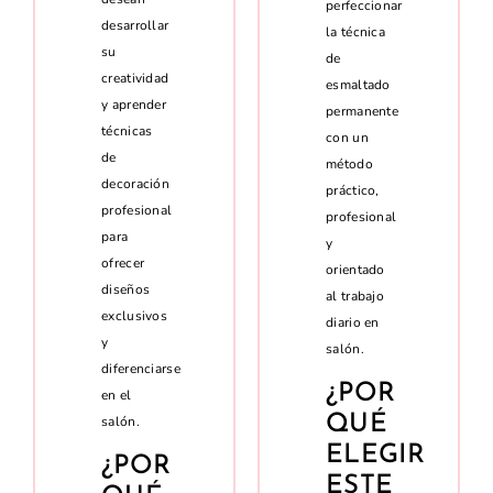
perfeccionar
desarrollar
la técnica
su
de
creatividad
esmaltado
y aprender
permanente
técnicas
con un
de
método
decoración
práctico,
profesional
profesional
para
y
ofrecer
orientado
diseños
al trabajo
exclusivos
diario en
y
salón.
diferenciarse
¿POR
en el
QUÉ
salón.
ELEGIR
¿POR
ESTE