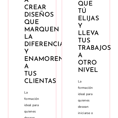
A
QUE
CREAR
TÚ
DISEÑOS
ELIJAS
QUE
Y
MARQUEN
LLEVA
LA
TUS
DIFERENCIA
TRABAJOS
Y
A
ENAMOREN
OTRO
A
NIVEL
TUS
CLIENTAS
La
formación
La
ideal para
formación
quienes
ideal para
desean
quienes
iniciarse o
desean