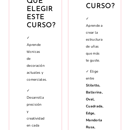
QUÉ
CURSO?
ELEGIR
ESTE
✓
CURSO?
Aprende a
crear la
✓
estructura
Aprende
de uñas
técnicas
que más
de
te guste.
decoración
✓ Elige
actuales y
entre
comerciales.
Stiletto,
✓
Ballerina,
Desarrolla
Oval,
precisión
Cuadrada,
y
Edge,
creatividad
Mandorla
en cada
Rusa,