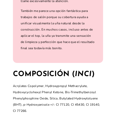
llame excesivamente la atención.
También me parece una opción fantástica para
trabajos de salón porque su cobertura ayuda a
unificar visualmente la uña natural desde la
construcción. En muchos casos, incluso antes de
aplicar el top, la uña ya transmite una sensación
de limpieza y perfección que hace que el resultado
final sea todavía más bonito.
COMPOSICIÓN (
INCI
)
Acrylates Copolymer, Hydroxypropyl Methacrylate,
Hydroxycyclohexyl Phenyl Ketone, Bis-Trimethylbenzoyl
Phenylphosphine Oxide, Silica, Butylated Hydroxytoluene
(BHT), p-Hydroxyanisole +/-: CI 77120, CI 45430, CI 19140,
CI 77266.