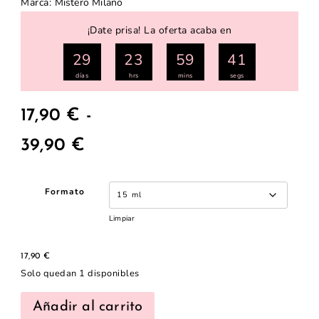
Marca:
Mistero Milano
¡Date prisa! La oferta acaba en
29
23
59
41
días
hrs
mins
segs
17,90
€
-
39,90
€
Formato
Limpiar
17,90
€
Solo quedan 1 disponibles
Añadir al carrito