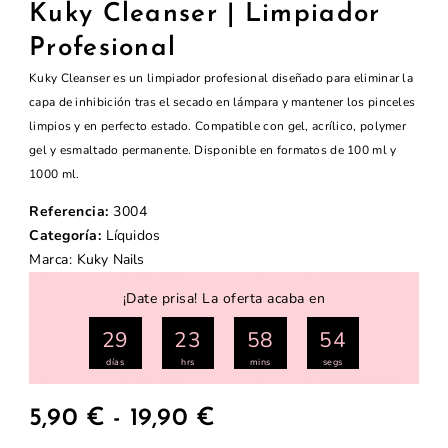
Kuky Cleanser | Limpiador
Profesional
Kuky Cleanser es un limpiador profesional diseñado para eliminar la
capa de inhibición tras el secado en lámpara y mantener los pinceles
limpios y en perfecto estado. Compatible con gel, acrílico, polymer
gel y esmaltado permanente. Disponible en formatos de 100 ml y
1000 ml.
Referencia:
3004
Categoría:
Líquidos
Marca:
Kuky Nails
¡Date prisa! La oferta acaba en
29
23
58
53
días
hrs
mins
segs
5,90
€
-
19,90
€